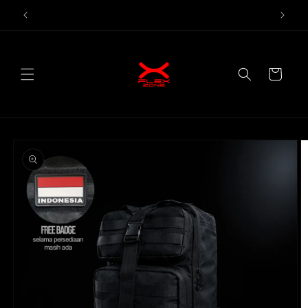
Skip to
Gymwear, Running wear here
content
Cart
Skip to
product
information