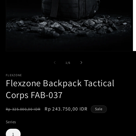
Open
O
media
m
1
2
of
1
/
6
in
in
modal
m
FLEXZONE
Flexzone Backpack Tactical
Corps FAB-037
Regular
Sale
Rp 243.750,00 IDR
Rp 325.000,00 IDR
Sale
price
price
Series
1