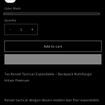
Color:
Black
Black
Quantity
Decrease
Increase
quantity
quantity
for
for
Flexzone
Flexzone
Add to cart
Backpack
Backpack
Tactical
Tactical
Corps
Corps
FAB-
FAB-
037
037
Tas Ransel Tactical Expandable – Backpack Multifungsi
Hitam Premium
Ransel tactical dengan desain modern dan fitur expandable