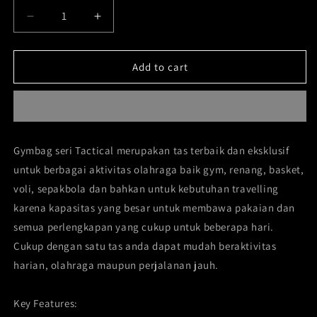
out
Decrease
Increase
or
quantity
quantity
unavailable
for
for
Tactical
Tactical
Add to cart
Gymbag
Gymbag
FAB-
FAB-
024
024
Gymbag seri Tactical merupakan tas terbaik dan eksklusif
untuk berbagai aktivitas olahraga baik gym, renang, basket,
voli, sepakbola dan bahkan untuk kebutuhan travelling
karena kapasitas yang besar untuk membawa pakaian dan
semua perlengkapan yang cukup untuk beberapa hari.
Cukup dengan satu tas anda dapat mudah beraktivitas
harian, olahraga maupun perjalanan jauh.
Key Features: