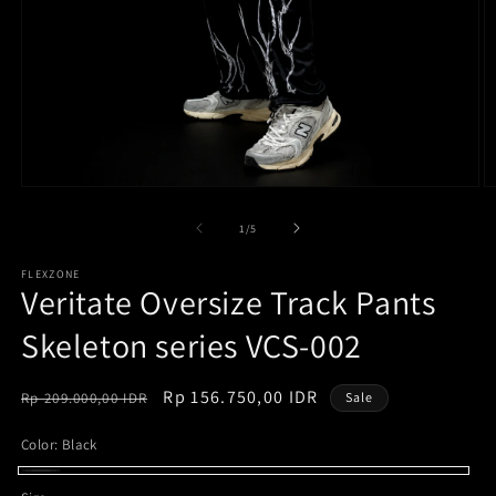
Open
O
media
m
1
2
of
1
/
5
in
in
modal
m
FLEXZONE
Veritate Oversize Track Pants
Skeleton series VCS-002
Regular
Sale
Rp 156.750,00 IDR
Rp 209.000,00 IDR
Sale
price
price
Color:
Black
Black