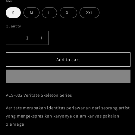
Size
S
M
L
XL
2XL
Quantity
Decrease
Increase
quantity
quantity
for
for
Veritate
Veritate
Add to cart
Oversize
Oversize
Track
Track
Pants
Pants
Skeleton
Skeleton
series
series
VCS-002 Veritate Skeleton Series
VCS-
VCS-
002
002
Veritate merupakan identitas perlawanan dari seorang artist
yang mengekspresikan karyanya dalam kanvas pakaian
olahraga